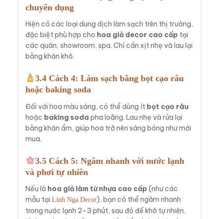
chuyên dụng
Hiện có các loại dung dịch làm sạch trên thị trường,
đặc biệt phù hợp cho
hoa giả decor cao cấp
tại
các quán, showroom, spa. Chỉ cần xịt nhẹ và lau lại
bằng khăn khô.
3.4 Cách 4: Làm sạch bằng bọt cạo râu
hoặc baking soda
Đối với hoa màu sáng, có thể dùng ít
bọt cạo râu
hoặc
baking soda
pha loãng. Lau nhẹ và rửa lại
bằng khăn ẩm, giúp hoa trở nên sáng bóng như mới
mua.
3.5 Cách 5: Ngâm nhanh với nước lạnh
và phơi tự nhiên
Nếu là
hoa giả làm từ nhựa cao cấp
(như các
mẫu tại
), bạn có thể ngâm nhanh
Linh Nga Decor
trong nước lạnh 2–3 phút, sau đó để khô tự nhiên.