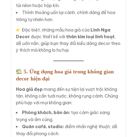
túi nilon hoặc hộp kín.
Thỉnh thoảng uốn lại cành, chỉnh dáng để hoa
trông tự nhiên hơn.
Đặc biệt, những mẫu hoa giả của
Linh Nga
Decor
được thiết kế với
thân kim loại linh hoạt
,
dễ uốn nắn, giúp bạn thay đổi kiểu dáng decor theo
ý thích mà không lo hư hại.
5. Ứng dụng hoa giả trong không gian
decor hiện đại
Hoa giả đẹp
mang đến sự tiện lợi vượt trội: không
tàn, không cần tưới nước, không rụng cánh. Chúng
phù hợp với mọi không gian:
Phòng khách, bàn ăn:
tạo cảm giác sang
trọng và ấm cúng.
Quán café, studio:
điểm nhấn nghệ thuật, dễ
thay đổi phong cách.