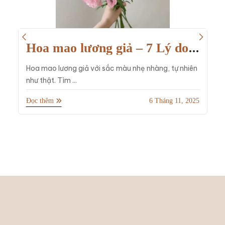
hướng dẫn mua hoa giả
Hoa mao lương giả – 7 Lý do
khiến loài hoa mềm mại này
Hoa mao lương giả với sắc màu nhẹ nhàng, tự nhiên
được ưa chuộng trong decor
như thật. Tìm ...
Đọc thêm
6 Tháng 11, 2025