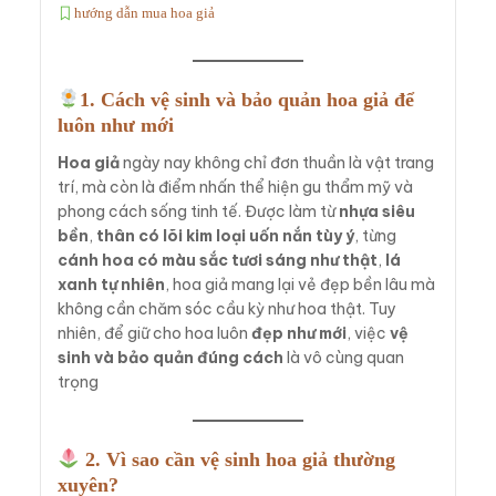
hướng dẫn mua hoa giả
1. Cách vệ sinh và bảo quản hoa giả để
luôn như mới
Hoa giả
ngày nay không chỉ đơn thuần là vật trang
trí, mà còn là điểm nhấn thể hiện gu thẩm mỹ và
phong cách sống tinh tế. Được làm từ
nhựa siêu
bền
,
thân có lõi kim loại uốn nắn tùy ý
, từng
cánh hoa có màu sắc tươi sáng như thật
,
lá
xanh tự nhiên
, hoa giả mang lại vẻ đẹp bền lâu mà
không cần chăm sóc cầu kỳ như hoa thật. Tuy
nhiên, để giữ cho hoa luôn
đẹp như mới
, việc
vệ
sinh và bảo quản đúng cách
là vô cùng quan
trọng
2. Vì sao cần vệ sinh hoa giả thường
xuyên?