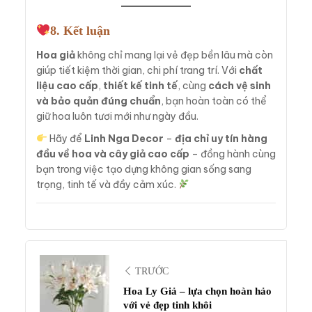
8. Kết luận
Hoa giả
không chỉ mang lại vẻ đẹp bền lâu mà còn
giúp tiết kiệm thời gian, chi phí trang trí. Với
chất
liệu cao cấp
,
thiết kế tinh tế
, cùng
cách vệ sinh
và bảo quản đúng chuẩn
, bạn hoàn toàn có thể
giữ hoa luôn tươi mới như ngày đầu.
Hãy để
Linh Nga Decor
–
địa chỉ uy tín hàng
đầu về hoa và cây giả cao cấp
– đồng hành cùng
bạn trong việc tạo dựng không gian sống sang
trọng, tinh tế và đầy cảm xúc.
TRƯỚC
Hoa Ly Giả – lựa chọn hoàn hảo
với vẻ đẹp tinh khôi