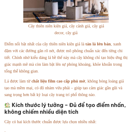
Cây thiên niên kiện giả, cây cảnh giả, cây giả
decor, cây giả
Điểm nổi bật nhất của cây thiên niên kiện giả là
tán lá lớn bản
, xanh
đậm với các đường gân rõ nét, được mô phỏng chuẩn xác đến từng chi
tiết. Chính nhờ kiểu dáng lá bề thế này mà cây không chỉ tạo hiệu ứng thị
giác mạnh mẽ mà còn làm bật lên sự phóng khoáng, khỏe khoắn trong
tổng thể không gian.
Lá được làm từ
chất liệu film cao cấp phủ mờ
, không bóng loáng giả
tạo mà mềm mại, có độ nhám vừa phải – giúp tạo cảm giác gần gũi và
sang trọng hơn bất kỳ loại cây trang trí phổ thông nào.
Kích thước lý tưởng – Đủ để tạo điểm nhấn,
không chiếm nhiều diện tích
Cây có hai kích thước chuẩn được lựa chọn nhiều nhất: