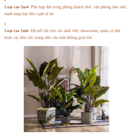
Loại cao 1m4
: Phù hợp đặt trong phòng khách nhỏ, văn phòng làm việc,
hành lang hay bên cạnh tủ kệ.
Loại cao 1m6
: Đủ nổi bật cho các sảnh chờ, showroom, quán cà phê
hoặc các khu vực trung tâm của một không gian lớn.