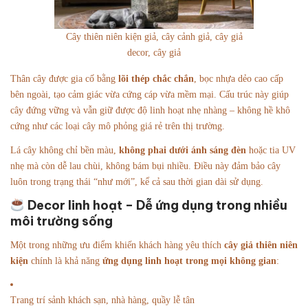
Cây thiên niên kiện giả, cây cảnh giả, cây giả
decor, cây giả
Thân cây được gia cố bằng
lõi thép chắc chắn
, bọc nhựa dẻo cao cấp
bên ngoài, tạo cảm giác vừa cứng cáp vừa mềm mại. Cấu trúc này giúp
cây đứng vững và vẫn giữ được độ linh hoạt nhẹ nhàng – không hề khô
cứng như các loại cây mô phỏng giá rẻ trên thị trường.
Lá cây không chỉ bền màu,
không phai dưới ánh sáng đèn
hoặc tia UV
nhẹ mà còn dễ lau chùi, không bám bụi nhiều. Điều này đảm bảo cây
luôn trong trạng thái “như mới”, kể cả sau thời gian dài sử dụng.
Decor linh hoạt – Dễ ứng dụng trong nhiều
môi trường sống
Một trong những ưu điểm khiến khách hàng yêu thích
cây giả thiên niên
kiện
chính là khả năng
ứng dụng linh hoạt trong mọi không gian
:
Trang trí sảnh khách sạn, nhà hàng, quầy lễ tân