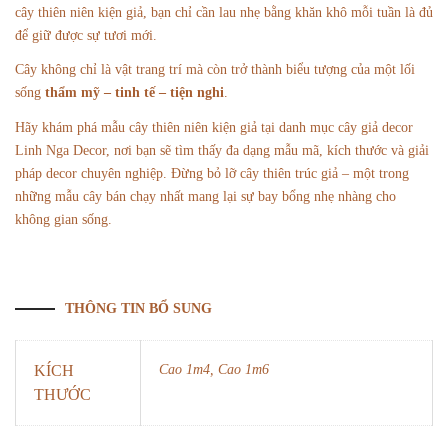
cây thiên niên kiện giả, bạn chỉ cần lau nhẹ bằng khăn khô mỗi tuần là đủ
để giữ được sự tươi mới.
Cây không chỉ là vật trang trí mà còn trở thành biểu tượng của một lối
sống
thẩm mỹ – tinh tế – tiện nghi
.
Hãy khám phá mẫu cây thiên niên kiện giả tại
danh mục cây giả decor
Linh Nga Decor
, nơi bạn sẽ tìm thấy đa dạng mẫu mã, kích thước và giải
pháp decor chuyên nghiệp. Đừng bỏ lỡ cây
thiên trúc giả
– một trong
những mẫu cây bán chạy nhất mang lại sự bay bổng nhẹ nhàng cho
không gian sống.
THÔNG TIN BỔ SUNG
KÍCH
Cao 1m4, Cao 1m6
THƯỚC