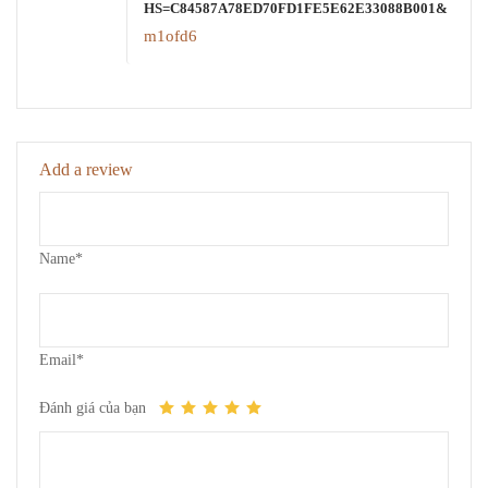
HS=C84587A78ED70FD1FE5E62E33088B001&
m1ofd6
Add a review
Name*
Email*
Đánh giá của bạn