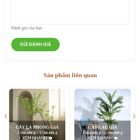
Đánh giá của bạn
Sản phẩm liên quan
CÂY LÁ PHONG GIẢ
CÂY CAU GIẢ
–
–
1.700.000
₫
3.500.000
₫
1.450.000
₫
2.700.000
₫
XEM NHANH 👁
XEM NHANH 👁