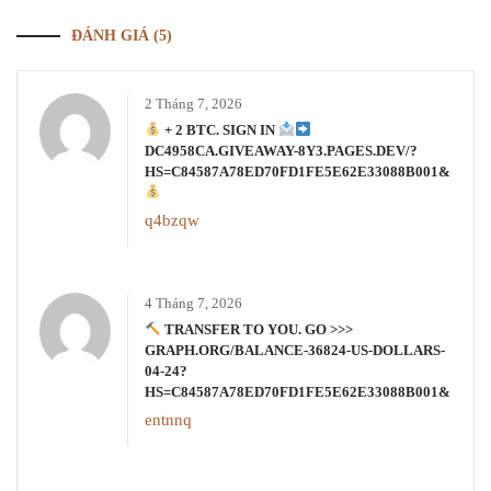
ĐÁNH GIÁ (5)
2 Tháng 7, 2026
+ 2 BTC. SIGN IN
DC4958CA.GIVEAWAY-8Y3.PAGES.DEV/?
HS=C84587A78ED70FD1FE5E62E33088B001&
q4bzqw
4 Tháng 7, 2026
TRANSFER TO YOU. GO >>>
GRAPH.ORG/BALANCE-36824-US-DOLLARS-
04-24?
HS=C84587A78ED70FD1FE5E62E33088B001&
entnnq