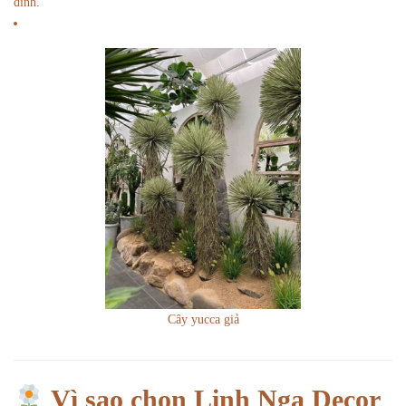
đình.
Cây yucca giả
Vì sao chọn Linh Nga Decor