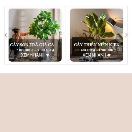
CÂY SƠN TRÀ GIẢ CAO CẤP
CÂY THIÊN NIÊN KIỆN
–
–
2.000.000
₫
3.900.000
₫
1.480.000
₫
1.980.000
₫
XEM NHANH 👁
XEM NHANH 👁