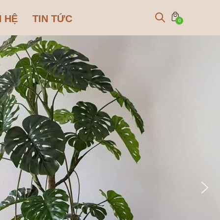
N HỆ
TIN TỨC
0