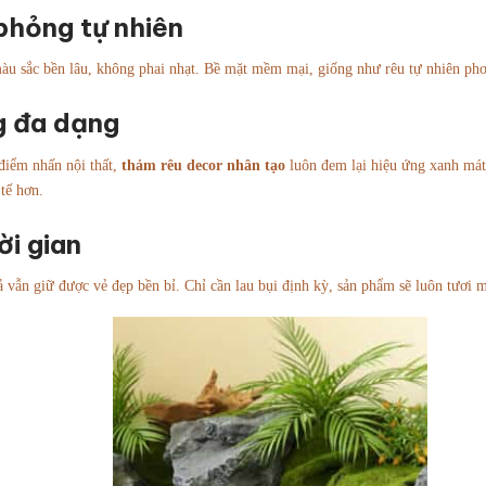
phỏng tự nhiên
màu sắc bền lâu, không phai nhạt. Bề mặt mềm mại, giống như rêu tự nhiên phơ
g đa dạng
 điểm nhấn nội thất,
thảm rêu decor nhân tạo
luôn đem lại hiệu ứng xanh mát
tế hơn.
ời gian
 vẫn giữ được vẻ đẹp bền bỉ. Chỉ cần lau bụi định kỳ, sản phẩm sẽ luôn tươi 